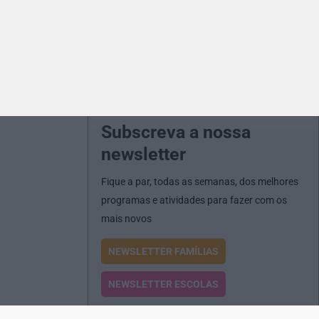
Subscreva a nossa
newsletter
Fique a par, todas as semanas, dos melhores
programas e atividades para fazer com os
mais novos
NEWSLETTER FAMÍLIAS
NEWSLETTER ESCOLAS