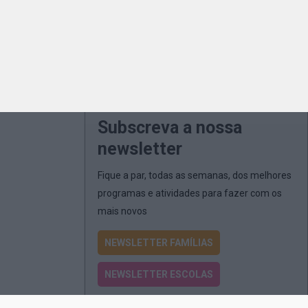
Subscreva a nossa
newsletter
Fique a par, todas as semanas, dos melhores
programas e atividades para fazer com os
mais novos
NEWSLETTER FAMÍLIAS
NEWSLETTER ESCOLAS