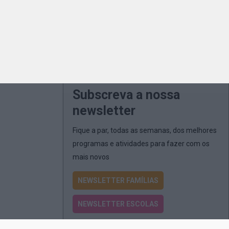
Subscreva a nossa
newsletter
Fique a par, todas as semanas, dos melhores
programas e atividades para fazer com os
mais novos
NEWSLETTER FAMÍLIAS
NEWSLETTER ESCOLAS