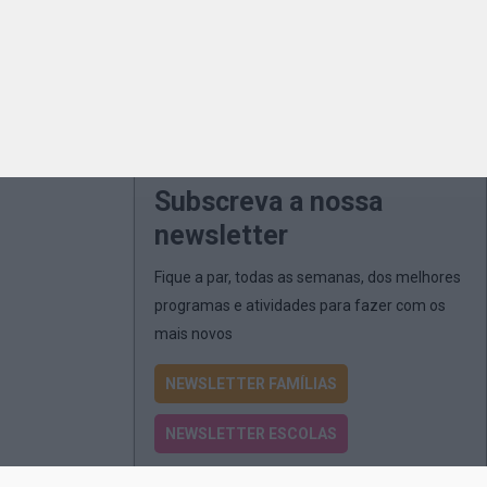
Subscreva a nossa
newsletter
Fique a par, todas as semanas, dos melhores
programas e atividades para fazer com os
mais novos
NEWSLETTER FAMÍLIAS
NEWSLETTER ESCOLAS