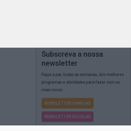
Subscreva a nossa
newsletter
Fique a par, todas as semanas, dos melhores
programas e atividades para fazer com os
mais novos
NEWSLETTER FAMÍLIAS
NEWSLETTER ESCOLAS