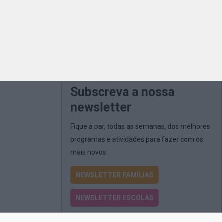
Subscreva a nossa
newsletter
Fique a par, todas as semanas, dos melhores
programas e atividades para fazer com os
mais novos
NEWSLETTER FAMÍLIAS
NEWSLETTER ESCOLAS