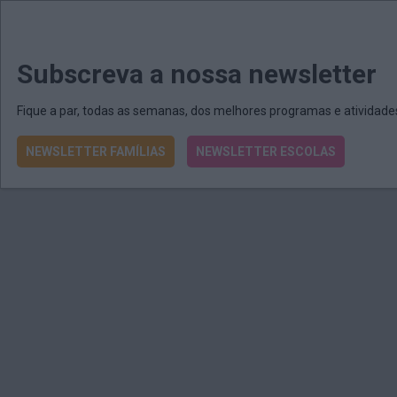
MENU
MAIL
JORNAIS
Revista E&O
Passe
arrow_drop_down
Subscreva a nossa newsletter
Fique a par, todas as semanas, dos melhores programas e atividad
NEWSLETTER FAMÍLIAS
NEWSLETTER ESCOLAS