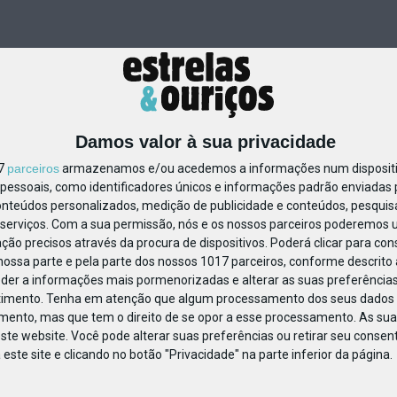
Damos valor à sua privacidade
17
parceiros
armazenamos e/ou acedemos a informações num dispositiv
essoais, como identificadores únicos e informações padrão enviadas p
85029580831825
onteúdos personalizados, medição de publicidade e conteúdos, pesquis
serviços.
Com a sua permissão, nós e os nossos parceiros poderemos us
ção precisos através da procura de dispositivos. Poderá clicar para cons
ossa parte e pela parte dos nossos 1017 parceiros, conforme descrito
eder a informações mais pormenorizadas e alterar as suas preferências
timento.
Tenha em atenção que algum processamento dos seus dados 
imento, mas que tem o direito de se opor a esse processamento. As sua
ste website. Você pode alterar suas preferências ou retirar seu conse
ste site e clicando no botão "Privacidade" na parte inferior da página.