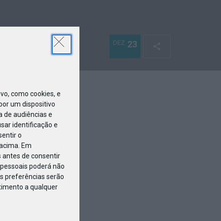
DEZ
23
o, como cookies, e
or um dispositivo
a de audiências e
ar identificação e
entir o
 acima. Em
 antes de consentir
pessoais poderá não
s preferências serão
ntimento a qualquer