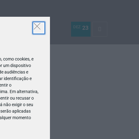
DEZ
23
 como cookies, e
r um dispositivo
de audiências e
 identificação e
ntir o
ima. Em alternativa,
entir ou recusar o
 não exigir o seu
 serão aplicadas
qualquer momento