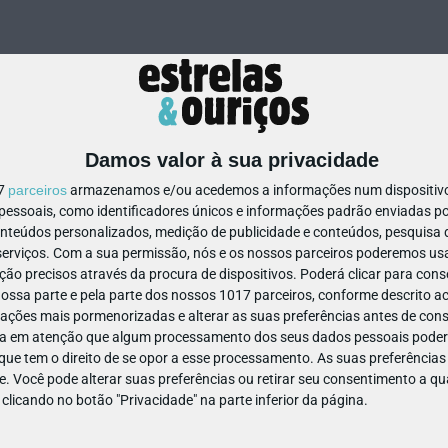
Damos valor à sua privacidade
17
parceiros
armazenamos e/ou acedemos a informações num dispositivo,
ssoais, como identificadores únicos e informações padrão enviadas po
84998754787001
onteúdos personalizados, medição de publicidade e conteúdos, pesquisa 
erviços.
Com a sua permissão, nós e os nossos parceiros poderemos usar
ão precisos através da procura de dispositivos. Poderá clicar para conse
ssa parte e pela parte dos nossos 1017 parceiros, conforme descrito ac
ações mais pormenorizadas e alterar as suas preferências antes de cons
a em atenção que algum processamento dos seus dados pessoais poderá
ue tem o direito de se opor a esse processamento. As suas preferências
e. Você pode alterar suas preferências ou retirar seu consentimento a 
e clicando no botão "Privacidade" na parte inferior da página.