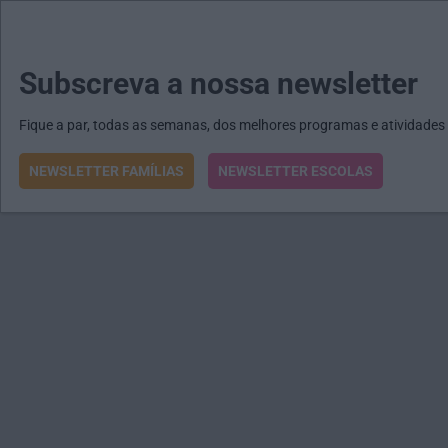
MENU
MAIL
JORNAIS
Revista E&O
Passe
arrow_drop_down
arrow_drop
arro
Subscreva a nossa newsletter
Fique a par, todas as semanas, dos melhores programas e atividades
NEWSLETTER FAMÍLIAS
NEWSLETTER ESCOLAS