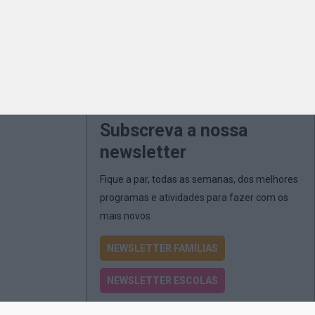
Subscreva a nossa
newsletter
Fique a par, todas as semanas, dos melhores
programas e atividades para fazer com os
mais novos
NEWSLETTER FAMÍLIAS
NEWSLETTER ESCOLAS