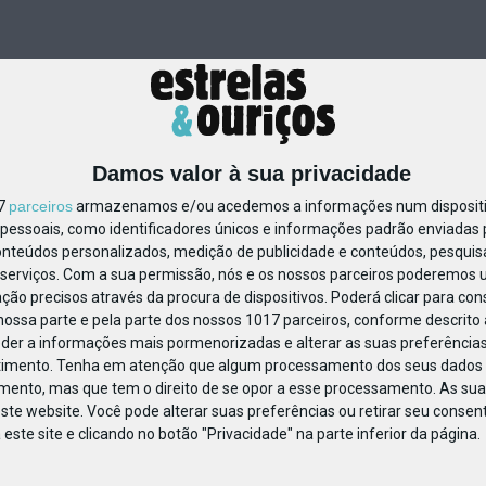
Damos valor à sua privacidade
17
parceiros
armazenamos e/ou acedemos a informações num dispositiv
essoais, como identificadores únicos e informações padrão enviadas p
849361537817753
onteúdos personalizados, medição de publicidade e conteúdos, pesquis
serviços.
Com a sua permissão, nós e os nossos parceiros poderemos us
ção precisos através da procura de dispositivos. Poderá clicar para cons
ossa parte e pela parte dos nossos 1017 parceiros, conforme descrito
eder a informações mais pormenorizadas e alterar as suas preferências
timento.
Tenha em atenção que algum processamento dos seus dados 
imento, mas que tem o direito de se opor a esse processamento. As sua
ste website. Você pode alterar suas preferências ou retirar seu conse
ste site e clicando no botão "Privacidade" na parte inferior da página.