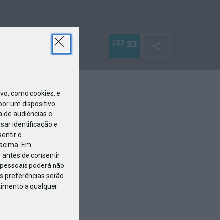
DEZ
23
o, como cookies, e
or um dispositivo
a de audiências e
ar identificação e
entir o
 acima. Em
 antes de consentir
pessoais poderá não
s preferências serão
ntimento a qualquer