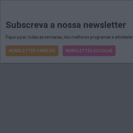
MENU
MAIL
JORNAIS
Revista E&O
Passe
arrow_drop_down
Subscreva a nossa newsletter
Fique a par, todas as semanas, dos melhores programas e atividad
NEWSLETTER FAMÍLIAS
NEWSLETTER ESCOLAS