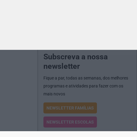
Subscreva a nossa
newsletter
Fique a par, todas as semanas, dos melhores
programas e atividades para fazer com os
mais novos
NEWSLETTER FAMÍLIAS
NEWSLETTER ESCOLAS