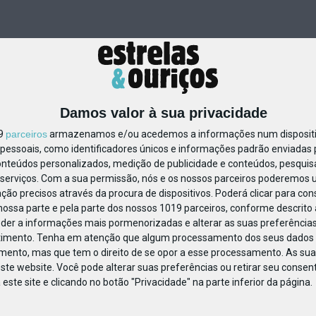
Damos valor à sua privacidade
19
parceiros
armazenamos e/ou acedemos a informações num dispositiv
essoais, como identificadores únicos e informações padrão enviadas p
848401301985607
onteúdos personalizados, medição de publicidade e conteúdos, pesquis
serviços.
Com a sua permissão, nós e os nossos parceiros poderemos us
ção precisos através da procura de dispositivos. Poderá clicar para cons
ossa parte e pela parte dos nossos 1019 parceiros, conforme descrito
eder a informações mais pormenorizadas e alterar as suas preferências
timento.
Tenha em atenção que algum processamento dos seus dados 
imento, mas que tem o direito de se opor a esse processamento. As sua
ste website. Você pode alterar suas preferências ou retirar seu conse
ste site e clicando no botão "Privacidade" na parte inferior da página.