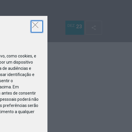
DEZ
23
o, como cookies, e
or um dispositivo
a de audiências e
ar identificação e
entir o
 acima. Em
 antes de consentir
pessoais poderá não
s preferências serão
ntimento a qualquer