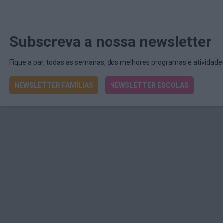
MENU
MAIL
JORNAIS
Revista E&O
Passe
arrow_drop_down
Subscreva a nossa newsletter
Fique a par, todas as semanas, dos melhores programas e atividad
NEWSLETTER FAMÍLIAS
NEWSLETTER ESCOLAS