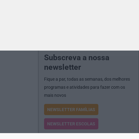
Subscreva a nossa
newsletter
Fique a par, todas as semanas, dos melhores
programas e atividades para fazer com os
mais novos
NEWSLETTER FAMÍLIAS
NEWSLETTER ESCOLAS