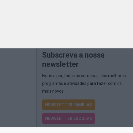
Subscreva a nossa
newsletter
Fique a par, todas as semanas, dos melhores
programas e atividades para fazer com os
mais novos
NEWSLETTER FAMÍLIAS
NEWSLETTER ESCOLAS