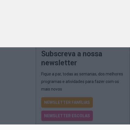
Subscreva a nossa
newsletter
Fique a par, todas as semanas, dos melhores
programas e atividades para fazer com os
mais novos
NEWSLETTER FAMÍLIAS
NEWSLETTER ESCOLAS