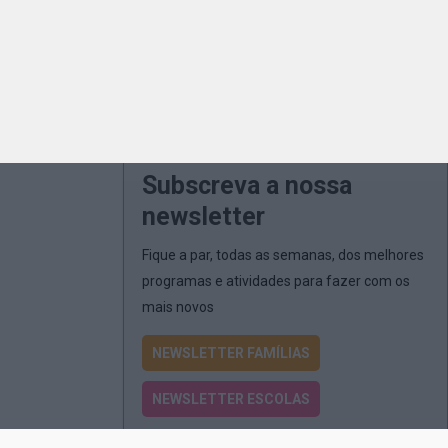
Subscreva a nossa
newsletter
Fique a par, todas as semanas, dos melhores
programas e atividades para fazer com os
mais novos
NEWSLETTER FAMÍLIAS
NEWSLETTER ESCOLAS