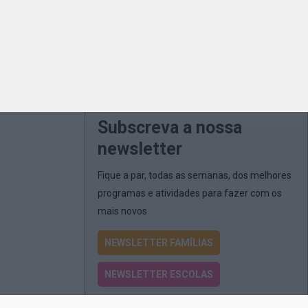
Subscreva a nossa
newsletter
Fique a par, todas as semanas, dos melhores
programas e atividades para fazer com os
mais novos
NEWSLETTER FAMÍLIAS
NEWSLETTER ESCOLAS