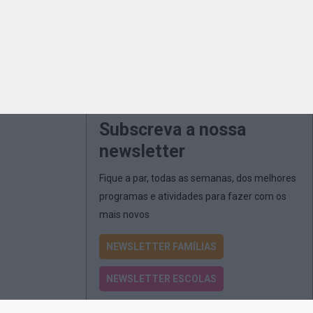
Subscreva a nossa
newsletter
Fique a par, todas as semanas, dos melhores
programas e atividades para fazer com os
mais novos
NEWSLETTER FAMÍLIAS
NEWSLETTER ESCOLAS