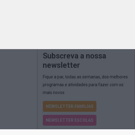
Subscreva a nossa
newsletter
Fique a par, todas as semanas, dos melhores
programas e atividades para fazer com os
mais novos
NEWSLETTER FAMÍLIAS
NEWSLETTER ESCOLAS