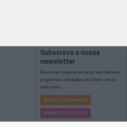
Subscreva a nossa
newsletter
Fique a par, todas as semanas, dos melhores
programas e atividades para fazer com os
mais novos
NEWSLETTER FAMÍLIAS
NEWSLETTER ESCOLAS