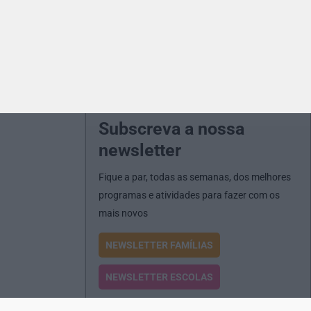
Subscreva a nossa
newsletter
Fique a par, todas as semanas, dos melhores
programas e atividades para fazer com os
mais novos
NEWSLETTER FAMÍLIAS
NEWSLETTER ESCOLAS