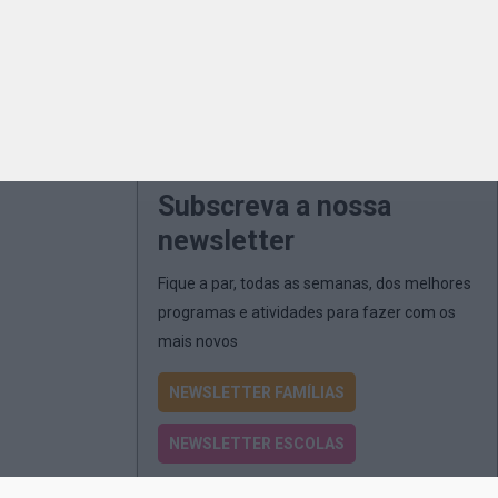
Subscreva a nossa
newsletter
Fique a par, todas as semanas, dos melhores
programas e atividades para fazer com os
mais novos
NEWSLETTER FAMÍLIAS
NEWSLETTER ESCOLAS