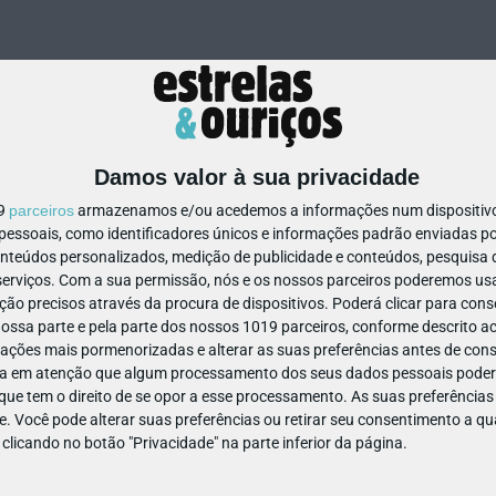
Damos valor à sua privacidade
19
parceiros
armazenamos e/ou acedemos a informações num dispositivo,
ssoais, como identificadores únicos e informações padrão enviadas po
840141190274888
onteúdos personalizados, medição de publicidade e conteúdos, pesquisa 
erviços.
Com a sua permissão, nós e os nossos parceiros poderemos usar
ão precisos através da procura de dispositivos. Poderá clicar para conse
ssa parte e pela parte dos nossos 1019 parceiros, conforme descrito ac
ações mais pormenorizadas e alterar as suas preferências antes de cons
a em atenção que algum processamento dos seus dados pessoais poderá
ue tem o direito de se opor a esse processamento. As suas preferências
e. Você pode alterar suas preferências ou retirar seu consentimento a 
e clicando no botão "Privacidade" na parte inferior da página.