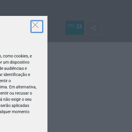
DEZ
23
 como cookies, e
r um dispositivo
de audiências e
 identificação e
ntir o
ima. Em alternativa,
entir ou recusar o
 não exigir o seu
 serão aplicadas
qualquer momento