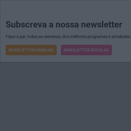
MENU
MAIL
JORNAIS
Revista E&O
Passe
arrow_drop_down
Subscreva a nossa newsletter
Fique a par, todas as semanas, dos melhores programas e atividades
NEWSLETTER FAMÍLIAS
NEWSLETTER ESCOLAS