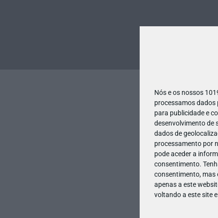
Nós e os nossos 10
processamos dados pe
para publicidade e c
desenvolvimento de s
dados de geolocalizaç
processamento por no
pode aceder a inform
consentimento.
Tenh
consentimento, mas q
apenas a este websit
voltando a este site 