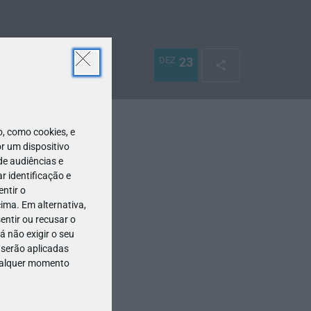
DEZ
23
 como cookies, e
r um dispositivo
de audiências e
 identificação e
ntir o
ima. Em alternativa,
entir ou recusar o
 não exigir o seu
 serão aplicadas
qualquer momento