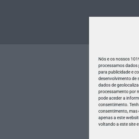
Nós e os nossos 10
processamos dados pe
para publicidade e c
desenvolvimento de s
dados de geolocalizaç
processamento por no
pode aceder a inform
consentimento.
Tenh
consentimento, mas q
apenas a este websit
voltando a este site 