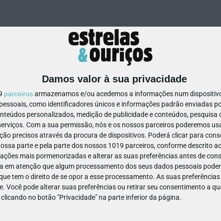
Damos valor à sua privacidade
19
parceiros
armazenamos e/ou acedemos a informações num dispositivo,
ssoais, como identificadores únicos e informações padrão enviadas po
839711059560170
onteúdos personalizados, medição de publicidade e conteúdos, pesquisa 
erviços.
Com a sua permissão, nós e os nossos parceiros poderemos usar
ão precisos através da procura de dispositivos. Poderá clicar para conse
ssa parte e pela parte dos nossos 1019 parceiros, conforme descrito ac
ações mais pormenorizadas e alterar as suas preferências antes de cons
a em atenção que algum processamento dos seus dados pessoais poderá
ue tem o direito de se opor a esse processamento. As suas preferências
e. Você pode alterar suas preferências ou retirar seu consentimento a 
e clicando no botão "Privacidade" na parte inferior da página.