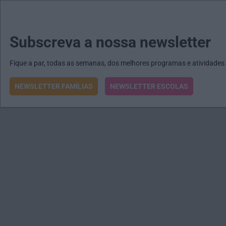
MENU
MAIL
JORNAIS
Revista E&O
Passe
arrow_drop_down
Subscreva a nossa newsletter
Fique a par, todas as semanas, dos melhores programas e atividades
NEWSLETTER FAMÍLIAS
NEWSLETTER ESCOLAS