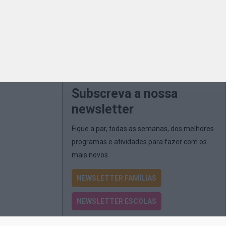
Subscreva a nossa
newsletter
Fique a par, todas as semanas, dos melhores
programas e atividades para fazer com os
mais novos
NEWSLETTER FAMÍLIAS
NEWSLETTER ESCOLAS