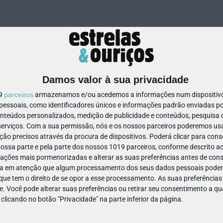
Damos valor à sua privacidade
19
parceiros
armazenamos e/ou acedemos a informações num dispositivo,
ssoais, como identificadores únicos e informações padrão enviadas po
83857566059667
onteúdos personalizados, medição de publicidade e conteúdos, pesquisa 
erviços.
Com a sua permissão, nós e os nossos parceiros poderemos usar
ão precisos através da procura de dispositivos. Poderá clicar para conse
ssa parte e pela parte dos nossos 1019 parceiros, conforme descrito ac
ações mais pormenorizadas e alterar as suas preferências antes de cons
a em atenção que algum processamento dos seus dados pessoais poderá
ue tem o direito de se opor a esse processamento. As suas preferências
e. Você pode alterar suas preferências ou retirar seu consentimento a 
e clicando no botão "Privacidade" na parte inferior da página.