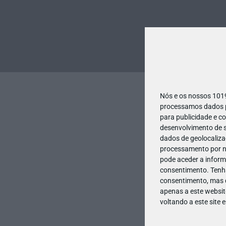
Nós e os nossos 10
processamos dados pe
para publicidade e c
desenvolvimento de s
dados de geolocalizaç
processamento por no
pode aceder a inform
consentimento.
Tenh
consentimento, mas q
apenas a este websit
voltando a este site 