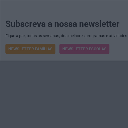
MENU
MAIL
JORNAIS
Revista E&O
Passe
arrow_drop_down
Subscreva a nossa newsletter
Fique a par, todas as semanas, dos melhores programas e atividades
NEWSLETTER FAMÍLIAS
NEWSLETTER ESCOLAS