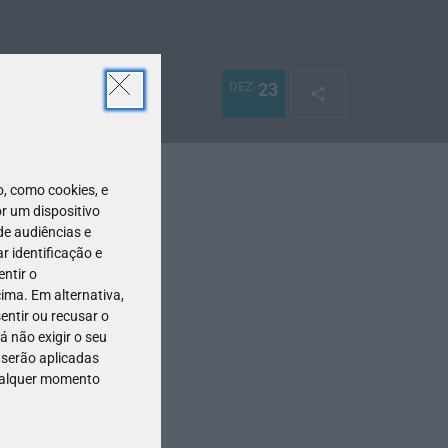
DEZ
23
 como cookies, e
r um dispositivo
de audiências e
 identificação e
ntir o
ima. Em alternativa,
entir ou recusar o
 não exigir o seu
 serão aplicadas
qualquer momento