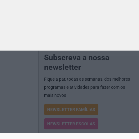
Subscreva a nossa
newsletter
Fique a par, todas as semanas, dos melhores
programas e atividades para fazer com os
mais novos
NEWSLETTER FAMÍLIAS
NEWSLETTER ESCOLAS