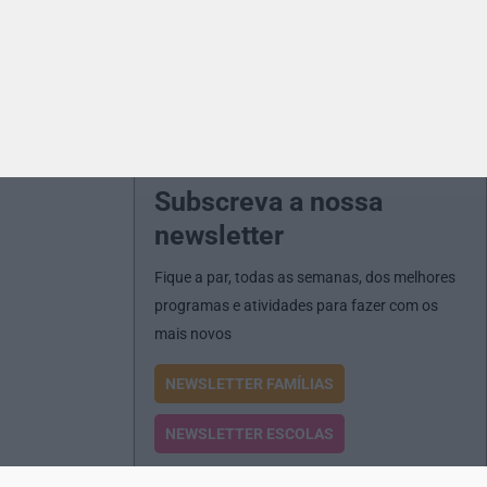
Subscreva a nossa
newsletter
Fique a par, todas as semanas, dos melhores
programas e atividades para fazer com os
mais novos
NEWSLETTER FAMÍLIAS
NEWSLETTER ESCOLAS