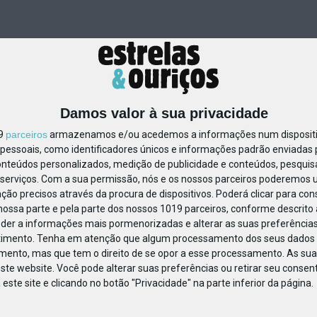
Damos valor à sua privacidade
19
parceiros
armazenamos e/ou acedemos a informações num dispositiv
essoais, como identificadores únicos e informações padrão enviadas p
837281967355833
onteúdos personalizados, medição de publicidade e conteúdos, pesquis
serviços.
Com a sua permissão, nós e os nossos parceiros poderemos us
ção precisos através da procura de dispositivos. Poderá clicar para cons
ossa parte e pela parte dos nossos 1019 parceiros, conforme descrito
eder a informações mais pormenorizadas e alterar as suas preferências
timento.
Tenha em atenção que algum processamento dos seus dados 
imento, mas que tem o direito de se opor a esse processamento. As sua
ste website. Você pode alterar suas preferências ou retirar seu conse
ste site e clicando no botão "Privacidade" na parte inferior da página.