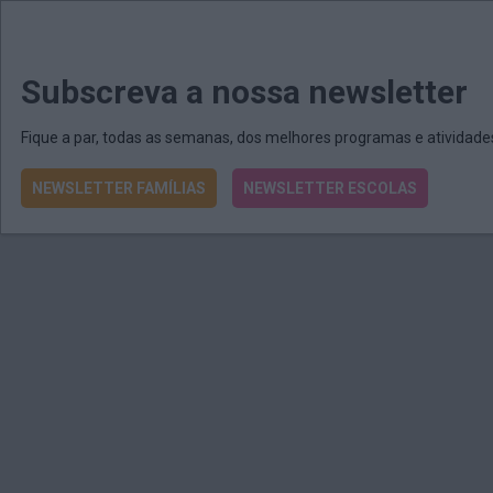
MENU
MAIL
JORNAIS
Revista E&O
Passe
arrow_drop_down
Subscreva a nossa newsletter
Fique a par, todas as semanas, dos melhores programas e atividad
NEWSLETTER FAMÍLIAS
NEWSLETTER ESCOLAS