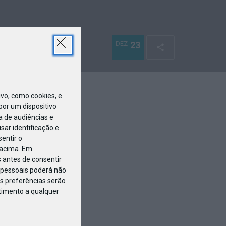
DEZ
23
o, como cookies, e
or um dispositivo
a de audiências e
ar identificação e
entir o
 acima. Em
 antes de consentir
pessoais poderá não
s preferências serão
ntimento a qualquer