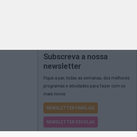
Subscreva a nossa
newsletter
Fique a par, todas as semanas, dos melhores
programas e atividades para fazer com os
mais novos
NEWSLETTER FAMÍLIAS
NEWSLETTER ESCOLAS