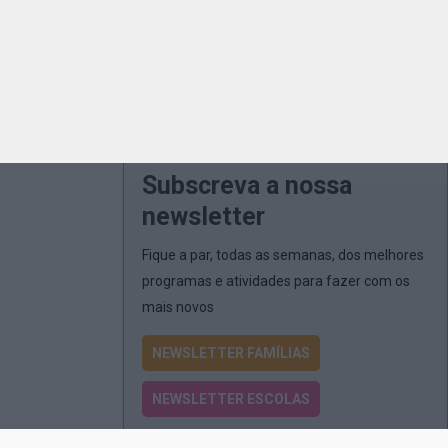
Subscreva a nossa
newsletter
Fique a par, todas as semanas, dos melhores
programas e atividades para fazer com os
mais novos
NEWSLETTER FAMÍLIAS
NEWSLETTER ESCOLAS