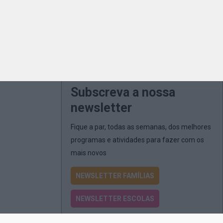
Subscreva a nossa
newsletter
Fique a par, todas as semanas, dos melhores
programas e atividades para fazer com os
mais novos
NEWSLETTER FAMÍLIAS
NEWSLETTER ESCOLAS