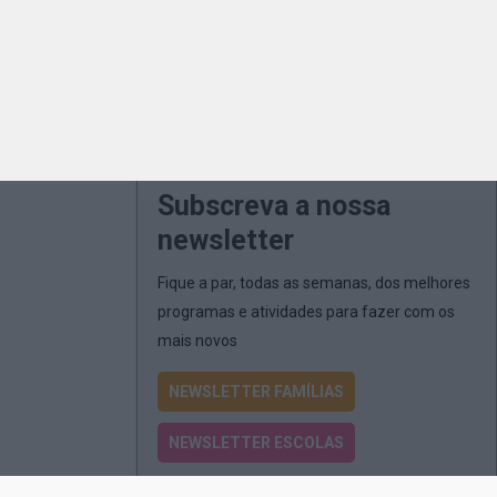
Subscreva a nossa
newsletter
Fique a par, todas as semanas, dos melhores
programas e atividades para fazer com os
mais novos
NEWSLETTER FAMÍLIAS
NEWSLETTER ESCOLAS