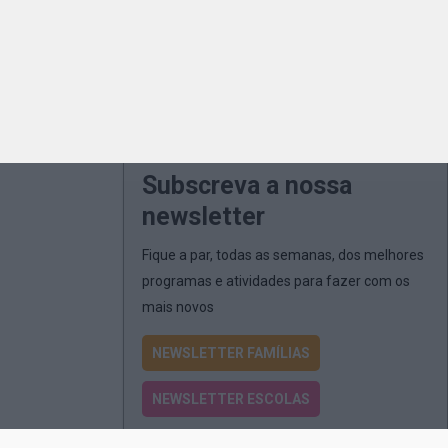
Subscreva a nossa
newsletter
Fique a par, todas as semanas, dos melhores
programas e atividades para fazer com os
mais novos
NEWSLETTER FAMÍLIAS
NEWSLETTER ESCOLAS