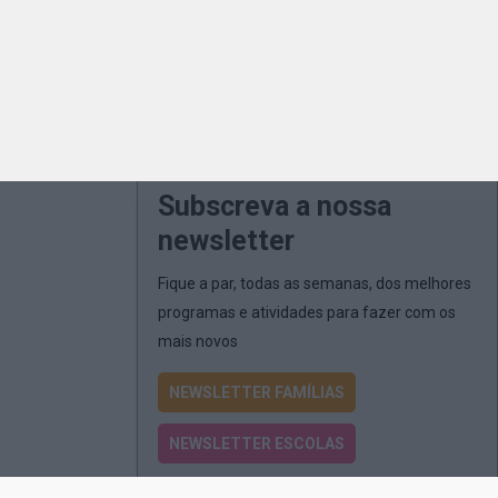
Subscreva a nossa
newsletter
Fique a par, todas as semanas, dos melhores
programas e atividades para fazer com os
mais novos
NEWSLETTER FAMÍLIAS
NEWSLETTER ESCOLAS