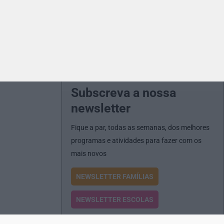
Subscreva a nossa
newsletter
Fique a par, todas as semanas, dos melhores
programas e atividades para fazer com os
mais novos
NEWSLETTER FAMÍLIAS
NEWSLETTER ESCOLAS