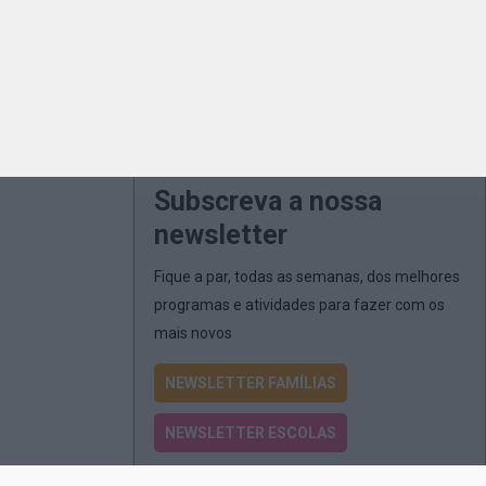
Subscreva a nossa
newsletter
Fique a par, todas as semanas, dos melhores
programas e atividades para fazer com os
mais novos
NEWSLETTER FAMÍLIAS
NEWSLETTER ESCOLAS