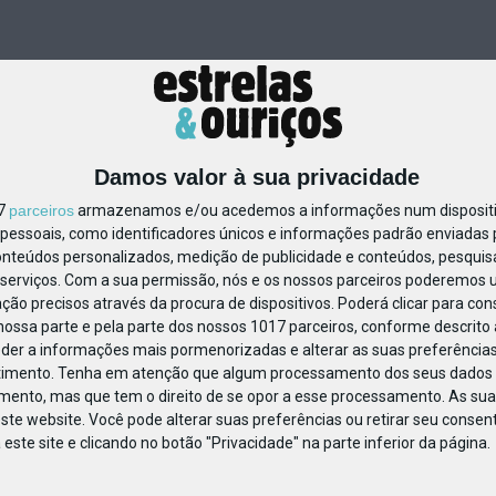
Damos valor à sua privacidade
17
parceiros
armazenamos e/ou acedemos a informações num dispositiv
essoais, como identificadores únicos e informações padrão enviadas p
832101876472834
onteúdos personalizados, medição de publicidade e conteúdos, pesquis
serviços.
Com a sua permissão, nós e os nossos parceiros poderemos us
ção precisos através da procura de dispositivos. Poderá clicar para cons
ossa parte e pela parte dos nossos 1017 parceiros, conforme descrito
eder a informações mais pormenorizadas e alterar as suas preferências
timento.
Tenha em atenção que algum processamento dos seus dados 
imento, mas que tem o direito de se opor a esse processamento. As sua
ste website. Você pode alterar suas preferências ou retirar seu conse
ste site e clicando no botão "Privacidade" na parte inferior da página.