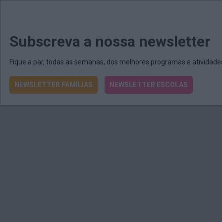
MENU
MAIL
JORNAIS
Revista E&O
Passe
arrow_drop_down
Subscreva a nossa newsletter
Fique a par, todas as semanas, dos melhores programas e atividad
NEWSLETTER FAMÍLIAS
NEWSLETTER ESCOLAS