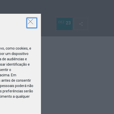
DEZ
23
o, como cookies, e
or um dispositivo
a de audiências e
ar identificação e
entir o
 acima. Em
 antes de consentir
pessoais poderá não
s preferências serão
ntimento a qualquer