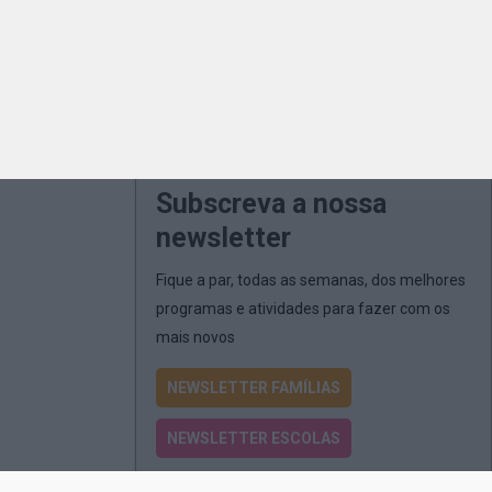
Subscreva a nossa
newsletter
Fique a par, todas as semanas, dos melhores
programas e atividades para fazer com os
mais novos
NEWSLETTER FAMÍLIAS
NEWSLETTER ESCOLAS