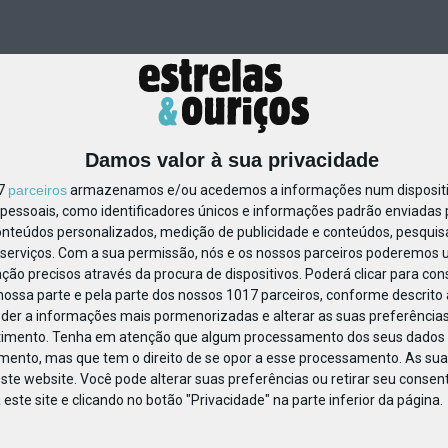
Damos valor à sua privacidade
17
parceiros
armazenamos e/ou acedemos a informações num dispositiv
essoais, como identificadores únicos e informações padrão enviadas p
83132883670471
onteúdos personalizados, medição de publicidade e conteúdos, pesquis
serviços.
Com a sua permissão, nós e os nossos parceiros poderemos us
ção precisos através da procura de dispositivos. Poderá clicar para cons
ossa parte e pela parte dos nossos 1017 parceiros, conforme descrito
eder a informações mais pormenorizadas e alterar as suas preferências
timento.
Tenha em atenção que algum processamento dos seus dados 
imento, mas que tem o direito de se opor a esse processamento. As sua
ste website. Você pode alterar suas preferências ou retirar seu conse
ste site e clicando no botão "Privacidade" na parte inferior da página.