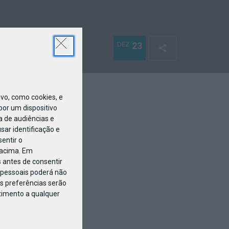
DEZ
23
o, como cookies, e
or um dispositivo
a de audiências e
ar identificação e
entir o
 acima. Em
 antes de consentir
pessoais poderá não
s preferências serão
ntimento a qualquer