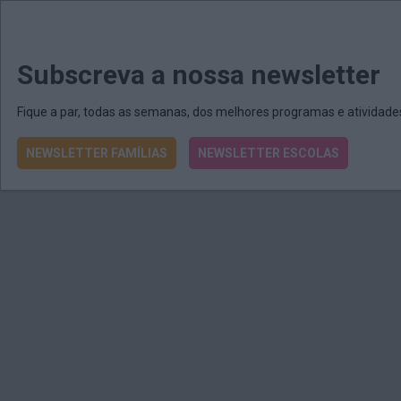
MENU
MAIL
JORNAIS
Revista E&O
Passe
arrow_drop_down
Subscreva a nossa newsletter
Fique a par, todas as semanas, dos melhores programas e atividad
NEWSLETTER FAMÍLIAS
NEWSLETTER ESCOLAS