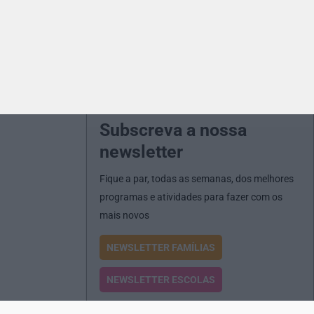
Subscreva a nossa
newsletter
Fique a par, todas as semanas, dos melhores
programas e atividades para fazer com os
mais novos
NEWSLETTER FAMÍLIAS
NEWSLETTER ESCOLAS