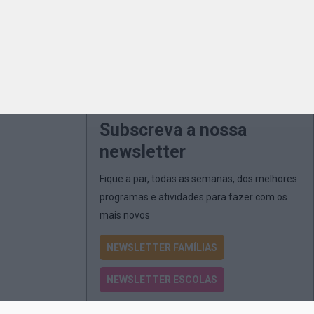
Subscreva a nossa
newsletter
Fique a par, todas as semanas, dos melhores
programas e atividades para fazer com os
mais novos
NEWSLETTER FAMÍLIAS
NEWSLETTER ESCOLAS