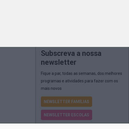
Subscreva a nossa
newsletter
Fique a par, todas as semanas, dos melhores
programas e atividades para fazer com os
mais novos
NEWSLETTER FAMÍLIAS
NEWSLETTER ESCOLAS