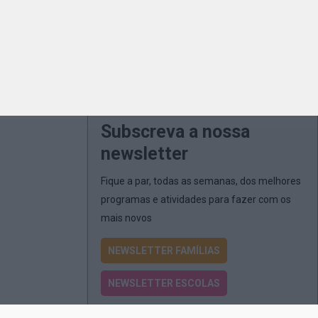
Subscreva a nossa
newsletter
Fique a par, todas as semanas, dos melhores
programas e atividades para fazer com os
mais novos
NEWSLETTER FAMÍLIAS
NEWSLETTER ESCOLAS