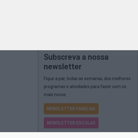
Subscreva a nossa
newsletter
Fique a par, todas as semanas, dos melhores
programas e atividades para fazer com os
mais novos
NEWSLETTER FAMÍLIAS
NEWSLETTER ESCOLAS