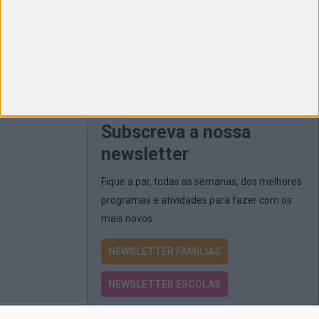
Subscreva a nossa
newsletter
Fique a par, todas as semanas, dos melhores
programas e atividades para fazer com os
mais novos
NEWSLETTER FAMÍLIAS
NEWSLETTER ESCOLAS