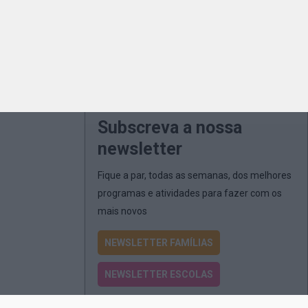
Subscreva a nossa
newsletter
Fique a par, todas as semanas, dos melhores
programas e atividades para fazer com os
mais novos
NEWSLETTER FAMÍLIAS
NEWSLETTER ESCOLAS