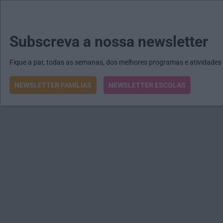
MENU
MAIL
JORNAIS
Revista E&O
Passe
arrow_drop_down
Subscreva a nossa newsletter
Fique a par, todas as semanas, dos melhores programas e atividades
NEWSLETTER FAMÍLIAS
NEWSLETTER ESCOLAS