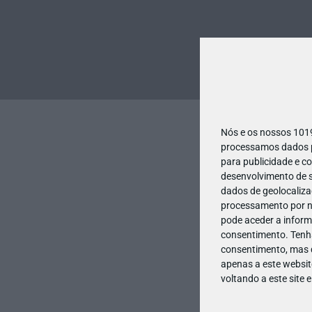
Nós e os nossos 10
processamos dados pe
para publicidade e c
desenvolvimento de s
dados de geolocalizaç
processamento por no
pode aceder a inform
consentimento.
Tenh
consentimento, mas q
apenas a este websit
voltando a este site 