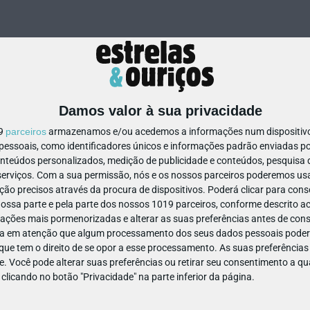
Damos valor à sua privacidade
19
parceiros
armazenamos e/ou acedemos a informações num dispositivo,
ssoais, como identificadores únicos e informações padrão enviadas po
82775868203151
onteúdos personalizados, medição de publicidade e conteúdos, pesquisa 
erviços.
Com a sua permissão, nós e os nossos parceiros poderemos usar
ão precisos através da procura de dispositivos. Poderá clicar para conse
ssa parte e pela parte dos nossos 1019 parceiros, conforme descrito ac
ações mais pormenorizadas e alterar as suas preferências antes de cons
a em atenção que algum processamento dos seus dados pessoais poderá
ue tem o direito de se opor a esse processamento. As suas preferências
e. Você pode alterar suas preferências ou retirar seu consentimento a 
e clicando no botão "Privacidade" na parte inferior da página.