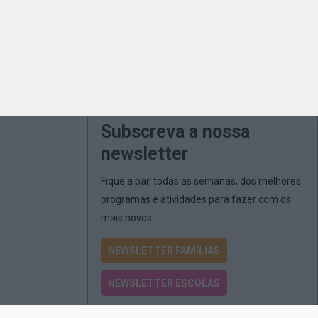
Subscreva a nossa
newsletter
Fique a par, todas as semanas, dos melhores
programas e atividades para fazer com os
mais novos
NEWSLETTER FAMÍLIAS
NEWSLETTER ESCOLAS