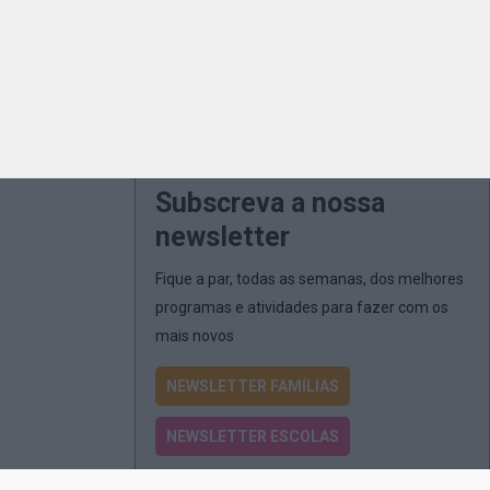
Subscreva a nossa
newsletter
Fique a par, todas as semanas, dos melhores
programas e atividades para fazer com os
mais novos
NEWSLETTER FAMÍLIAS
NEWSLETTER ESCOLAS